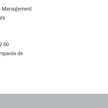
e Management
uls
2 60
mpauls.de